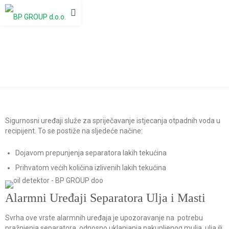
Sigurnosni Uređaji
Sigurnosni uređaji služe za spriječavanje istjecanja otpadnih voda u
recipijent. To se postiže na sljedeće načine:
Dojavom prepunjenja separatora lakih tekućina
Prihvatom većih količina izlivenih lakih tekućina
Alarmni Uređaji Separatora Ulja i Masti
Svrha ove vrste alarmnih uređaja je upozoravanje na potrebu
pražnjenja separatora, odnosno uklanjanja nakupljenog mulja, ulja ili