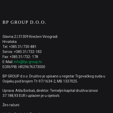
BP GROUP D.O.O.
Glavna 2 | 31309 Kneževi Vinogradi
Hrvatska
Tel: +385 31/730-881
Servis: +385 31/732-183
Fax: +385 31/732- 178
E-Mail:
info@bp-group.hr
EORI/PIB: HR29676373000
BP GROUP d.o.o. Društvo je upisano u registar Trgovačkog suda u
Osijeku pod brojem Tt-97/1634-2, MB 1337025.
Uprava: Atila Borbaš, direktor. Temeljni kapital društva iznosi
37.188,93 EUR i uplaćen je u cijelosti.
Žiro računi: