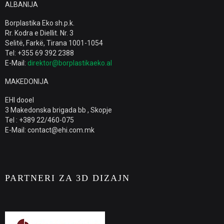
ALBANIJA
Borplastika Eko sh.p.k.
Rr. Kodra e Diellit. Nr. 3
Selitë, Farkë, Tirana 1001-1054
Tel: +355 69 392 2388
E-Mail:
direktor@borplastikaeko.al
MAKEDONIJA
EHI dooel
3 Makedonska brigada bb , Skopje
Tel : +389 22/460-075
E-Mail: contact@ehi.com.mk
PARTNERI ZA 3D DIZAJN