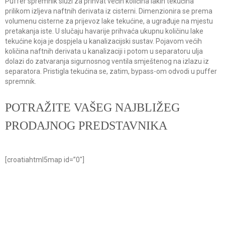
Puffer spremnik služi za prihvat većih količina lakih tekućina
prilikom izljeva naftnih derivata iz cisterni. Dimenzionira se prema
volumenu cisterne za prijevoz lake tekućine, a ugrađuje na mjestu
pretakanja iste. U slučaju havarije prihvaća ukupnu količinu lake
tekućine koja je dospjela u kanalizacijski sustav. Pojavom većih
količina naftnih derivata u kanalizaciji i potom u separatoru ulja
dolazi do zatvaranja sigurnosnog ventila smještenog na izlazu iz
separatora. Pristigla tekućina se, zatim, bypass-om odvodi u puffer
spremnik.
POTRAŽITE VAŠEG NAJBLIŽEG
PRODAJNOG PREDSTAVNIKA
[croatiahtml5map id=”0″]