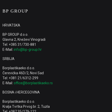
BP GROUP
HRVATSKA
BP GROUP d.o.o.
Glavna 2, Kneževi Vinogradi
Tel: +385 31/730-881
E-Mail:
info@bp-group.hr
SRBIJA
Borplastikaeko d.o.o.
Čerevićka 46D/2, Novi Sad
Tel: +381 21/6312-299
E-Mail:
office@borplastikaeko.rs
BOSNA i HERCEGOVINA
Borplastikaeko d.o.o.
Kralja Tvrtka Prvog br. 2, Tuzla
Tel: +387 35/279-122