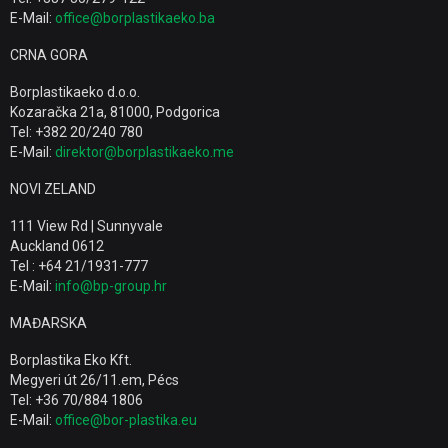
E-Mail:
office@borplastikaeko.ba
CRNA GORA
Borplastikaeko d.o.o.
Kozaračka 21a, 81000, Podgorica
Tel: +382 20/240 780
E-Mail:
direktor@borplastikaeko.me
NOVI ZELAND
111 View Rd | Sunnyvale
Auckland 0612
Tel : +64 21/1931-777
E-Mail:
info@bp-group.hr
MAĐARSKA
Borplastika Eko Kft.
Megyeri út 26/11.em, Pécs
Tel: +36 70/884 1806
E-Mail:
office@bor-plastika.eu