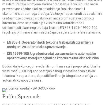
masti iz uređaja. Primjena alarma predstavlja jedini siguran način
preventivne zaštite okoliša, te održanja funkcionalnosti i
ekonomičnosti samoga uređaja. Važno je napomenuti da se alarmni
uređaj može povezati s daljinskim nadzorom sustava pomoću
interneta, čime se postiže još viša razina kontrole rada i
učinkovitosti alarmnog uređaja. Norme EN 858-1 i DIN 19999-100
reguliraju primjenu alarmnih uređaja u separatorima lakih tekućina.
EN 858-1: Separatori lakih tekućina trebaju biti opremljeni s
uređajem za automatsko upozoravanje.
DIN 19999-100: Ugrađeni uređaji za samostalno automatsko
upozoravanje moraju reagirati na kritičnu razinu lakih tekućina.
Budući da je koncept navedenih normi na razini preporuke, lokalne
vlasti mogu, u slučaju ne postojanja mogućnosti istjecanja lakih
tekućina iz separatora, dopustiti korištenje istoga bez uređaja za
automatsko upozoravanje.
Puffer Spremnik