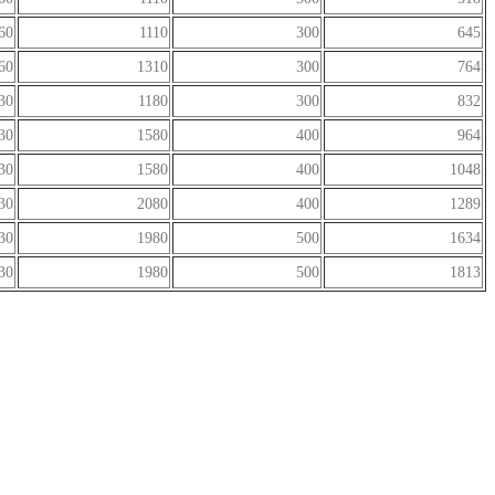
60
1110
300
645
60
1310
300
764
30
1180
300
832
30
1580
400
964
30
1580
400
1048
30
2080
400
1289
30
1980
500
1634
30
1980
500
1813