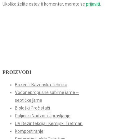
Ukoliko želite ostaviti komentar, morate se
prijaviti
.
PROIZVODI
Bazeni i Bazenska Tehnika
Vodonepropusne sabirne jame –
septičke jame
Biološki Pročistači
Daljinski Nadzor i Upravljanje
UV Dezinfekcija i Kemijski Tretman
Kompostiranje