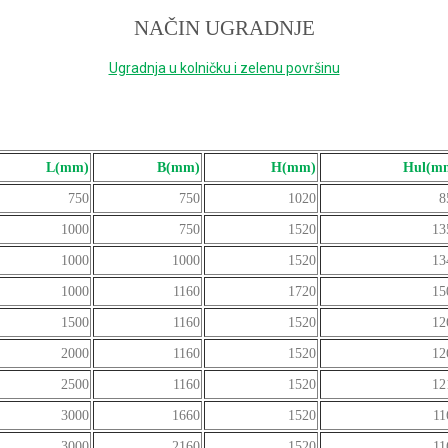
NAČIN UGRADNJE
Ugradnja u kolničku i zelenu površinu
L(mm)
B(mm)
H(mm)
Hul(m
750
750
1020
8
1000
750
1520
13
1000
1000
1520
13
1000
1160
1720
15
1500
1160
1520
12
2000
1160
1520
12
2500
1160
1520
12
3000
1660
1520
11
3000
2160
1520
11