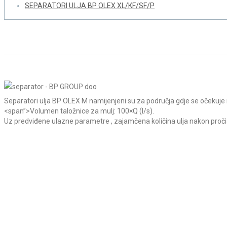
SEPARATORI ULJA BP OLEX XL/KF/SF/P
Home
Separatori Lakih Tekućina
Separatori Ulja
Separato
Separatori ulja BP OLEX M namijenjeni su za područja gdje se očekuje m
<span”>Volumen taložnice za mulj: 100×Q (l/s).
Uz predviđene ulazne parametre , zajamčena količina ulja nakon proči