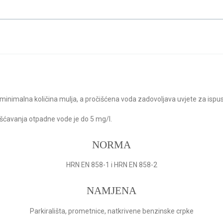
ri ulja BP OLEX M/KF/P
inimalna količina mulja, a pročišćena voda zadovoljava uvjete za ispust u
šćavanja otpadne vode je do 5 mg/l.
NORMA
HRN EN 858-1 i HRN EN 858-2
NAMJENA
Parkirališta, prometnice, natkrivene benzinske crpke