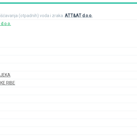
čišćavanja (otpadnih) voda i zraka.
ATT&AT d.o.o.
IJEKA
KE RIBE