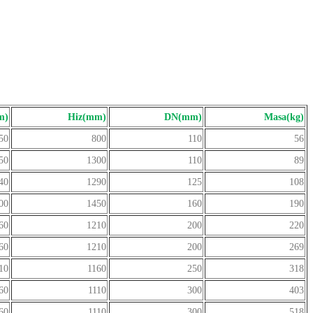
m)
Hiz(mm)
DN(mm)
Masa(kg)
50
800
110
56
50
1300
110
89
40
1290
125
108
00
1450
160
190
60
1210
200
220
60
1210
200
269
10
1160
250
318
60
1110
300
403
60
1110
300
518