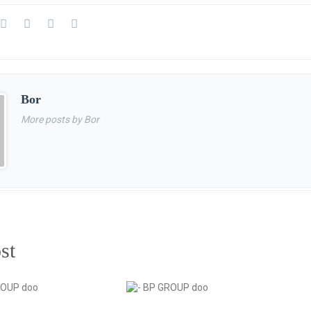
Bor
More posts by Bor
st