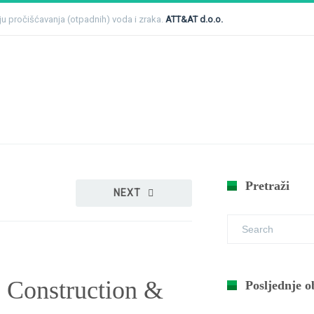
čju pročišćavanja (otpadnih) voda i zraka.
ATT&AT d.o.o.
Home
Novosti
5. međunarodni sajam Rebuild Ukraine
Pretraži
NEXT
 Construction &
Posljednje o