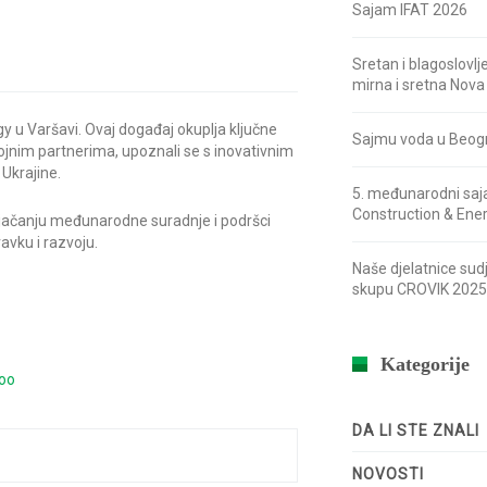
Sajam IFAT 2026
Sretan i blagoslovlj
mirna i sretna Nova
 u Varšavi. Ovaj događaj okuplja ključne
Sajmu voda u Beog
rojnim partnerima, upoznali se s inovativnim
Ukrajine.
5. međunarodni saj
Construction & Ene
 jačanju međunarodne suradnje i podršci
avku i razvoju.
Naše djelatnice sud
skupu CROVIK 2025
Kategorije
DA LI STE ZNALI
NOVOSTI