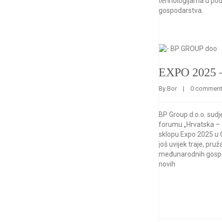
tehnologijama u po
gospodarstva.
EXPO 2025 –
By 
Bor
    |    
0 commen
BP Group d.o.o. sud
forumu „Hrvatska – 
sklopu Expo 2025 u O
još uvijek traje, pruž
međunarodnih gospo
novih