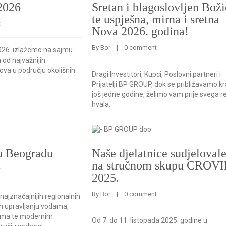
2026
Sretan i blagoslovljen Boži
te uspješna, mirna i sretna
t
Nova 2026. godina!
By 
Bor
    |    
0 comment
2026. izlažemo na sajmu
 od najvažnijih
va u području okolišnih
Dragi Investitori, Kupci, Poslovni partneri i
Prijatelji BP GROUP, dok se približavamo kr
još jedne godine, želimo vam prije svega re
hvala.
u Beogradu
Naše djelatnice sudjeloval
na stručnom skupu CROV
t
2025.
By 
Bor
    |    
0 comment
 najznačajnijih regionalnih
h upravljanju vodama,
ima te modernim
Od 7. do 11. listopada 2025. godine u