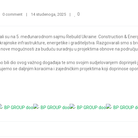
0
0 comment
|
14 studenoga, 2025    
|
ali su na 5. međunarodnom sajmu Rebuild Ukraine: Construction & Energy
krajinske infrastrukture, energetike i graditeljstva. Razgovarali smo s b
li nove mogućnosti za buduću suradnju u projektima obnove na području 
o bili dio ovog važnog događaja te smo svojim sudjelovanjem doprinjeli
ujemo se daljnjim koracima i zajedničkim projektima koji doprinose opor