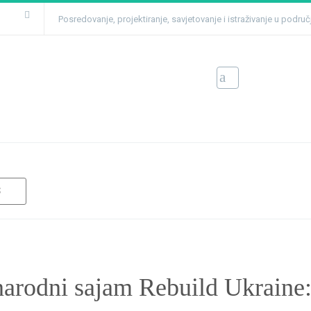
Posredovanje, projektiranje, savjetovanje i istraživanje u podru
ni sajam Rebuild Ukraine:
n & Energy
S
arodni sajam Rebuild Ukraine: