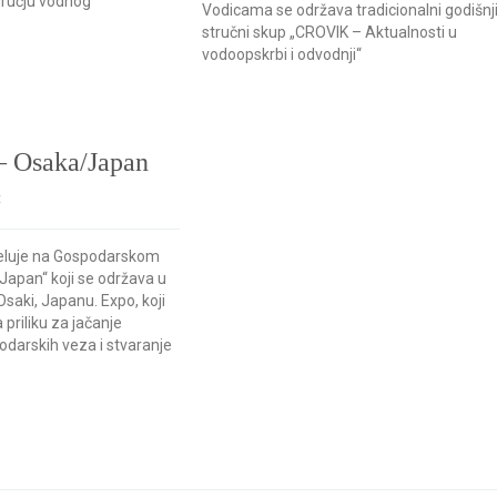
dručju vodnog
Vodicama se održava tradicionalni godišnj
stručni skup „CROVIK – Aktualnosti u
vodoopskrbi i odvodnji“
 Osaka/Japan
t
jeluje na Gospodarskom
Japan“ koji se održava u
saki, Japanu. Expo, koji
a priliku za jačanje
darskih veza i stvaranje