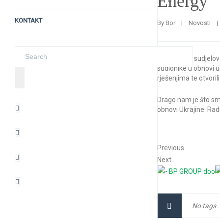
Energy
KONTAKT
By 
Bor
|
Novosti
|
Naši kolege sudjelov
sudionike u obnovi u
rješenjima te otvori
Drago nam je što sm
obnovi Ukrajine. Rad
Previous
Next
No tags.