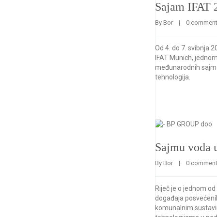
Sajam IFAT 
By 
Bor
    |    
0 commen
Od 4. do 7. svibnja 
IFAT Munich, jednom
međunarodnih sajmo
tehnologija.
Sajmu voda 
By 
Bor
    |    
0 commen
Riječ je o jednom od
događaja posvećeni
komunalnim sustav