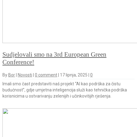
Sudjelovali smo na 3rd European Green
Conference!
By
Bor
|
Novosti
|
0 comment
|
17 lipnja, 2025
|
0
Imali smo čast predstaviti naš projekt “AI kao podrška za čistu
budućnost”, gdje umjetna inteligencija služi kao tehnička podrška
korisnicima u ostvarivanju zelenijih i učinkovitijih rješenja.