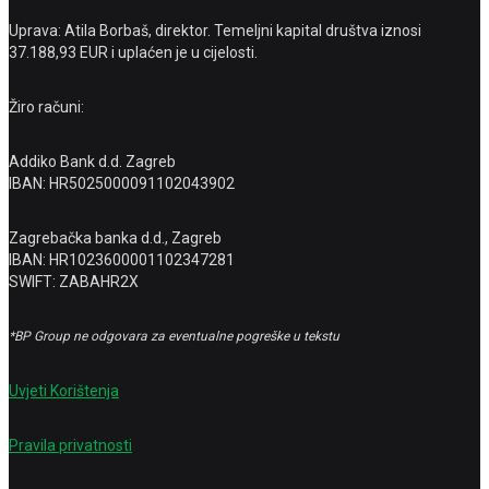
Uprava: Atila Borbaš, direktor. Temeljni kapital društva iznosi
37.188,93 EUR i uplaćen je u cijelosti.
Žiro računi:
Addiko Bank d.d. Zagreb
IBAN: HR5025000091102043902
Zagrebačka banka d.d., Zagreb
IBAN: HR1023600001102347281
SWIFT: ZABAHR2X
*BP Group ne odgovara za eventualne pogreške u tekstu
Uvjeti Korištenja
Pravila privatnosti