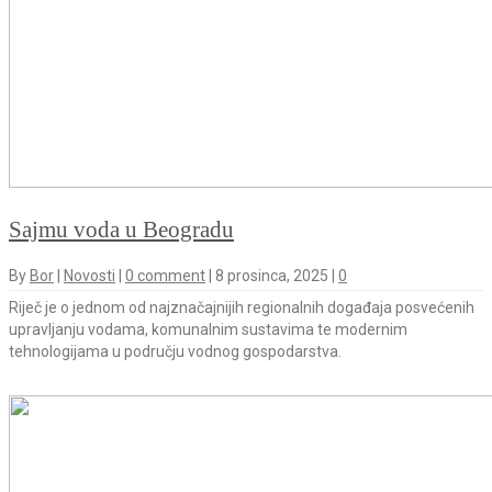
Sajmu voda u Beogradu
By
Bor
|
Novosti
|
0 comment
|
8 prosinca, 2025
|
0
Riječ je o jednom od najznačajnijih regionalnih događaja posvećenih
upravljanju vodama, komunalnim sustavima te modernim
tehnologijama u području vodnog gospodarstva.