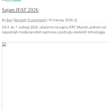
Sajam IFAT 2026
By
Bor
|
Novosti
|
0 comment
|
16 travnja, 2026
|
0
Od 4. do 7. svibnja 2026. izlažemo na sajmu IFAT Munich, jednom od
najvažnijih međunarodnih sajmova u području okolišnih tehnologija.