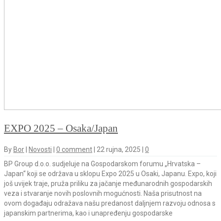
EXPO 2025 – Osaka/Japan
By
Bor
|
Novosti
|
0 comment
|
22 rujna, 2025
|
0
BP Group d.o.o. sudjeluje na Gospodarskom forumu „Hrvatska –
Japan“ koji se održava u sklopu Expo 2025 u Osaki, Japanu. Expo, koji
još uvijek traje, pruža priliku za jačanje međunarodnih gospodarskih
veza i stvaranje novih poslovnih mogućnosti. Naša prisutnost na
ovom događaju odražava našu predanost daljnjem razvoju odnosa s
japanskim partnerima, kao i unapređenju gospodarske