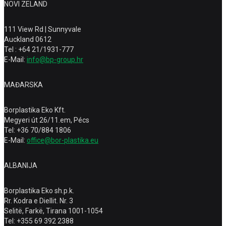
NOVI ZELAND
111 View Rd | Sunnyvale
Auckland 0612
Tel : +64 21/1931-777
E-Mail:
info@bp-group.hr
MAĐARSKA
Borplastika Eko Kft.
Megyeri út 26/11.em, Pécs
Tel: +36 70/884 1806
E-Mail:
office@bor-plastika.eu
ALBANIJA
Borplastika Eko sh.p.k.
Rr. Kodra e Diellit. Nr. 3
Selitë, Farkë, Tirana 1001-1054
Tel: +355 69 392 2388