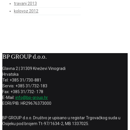
travanj 2013
kolovoz 2012
BP GROUP d.o.o.
Glavna 2 | 31309 Kneževi Vinogradi
Hrvatska
Tel: +385 31/730-881
Servis: +385 31/732-183
Fax: +385 31/732- 178
E-Mail:
info@bp-group.hr
EORI/PIB: HR29676373000
BP GROUP d.o.o. Društvo je upisano u registar Trgovačkog suda u
Osijeku pod brojem Tt-97/1634-2, MB 1337025.