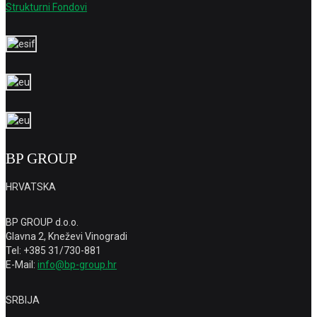
Strukturni Fondovi
BP GROUP
HRVATSKA
BP GROUP d.o.o.
Glavna 2, Kneževi Vinogradi
Tel: +385 31/730-881
E-Mail:
info@bp-group.hr
SRBIJA