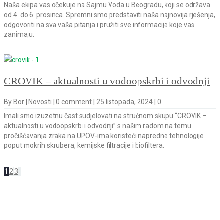
Naša ekipa vas očekuje na Sajmu Voda u Beogradu, koji se održava
od 4. do 6. prosinca. Spremni smo predstaviti naša najnovija rješenja,
odgovoriti na sva vaša pitanja i pružiti sve informacije koje vas
zanimaju.
CROVIK – aktualnosti u vodoopskrbi i odvodnji
By
Bor
|
Novosti
|
0 comment
|
25 listopada, 2024
|
0
Imali smo izuzetnu čast sudjelovati na stručnom skupu “CROVIK –
aktualnosti u vodoopskrbi i odvodnji” s našim radom na temu
pročišćavanja zraka na UPOV-ima koristeći napredne tehnologije
poput mokrih skrubera, kemijske filtracije i biofiltera.
1
2
3