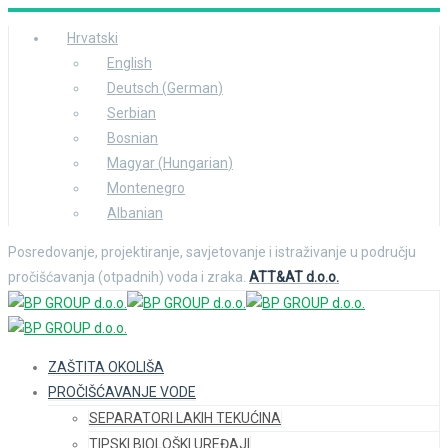
Hrvatski
English
Deutsch
(
German
)
Serbian
Bosnian
Magyar
(
Hungarian
)
Montenegro
Albanian
Posredovanje, projektiranje, savjetovanje i istraživanje u području
pročišćavanja (otpadnih) voda i zraka.
ATT&AT d.o.o.
ZAŠTITA OKOLIŠA
PROČIŠĆAVANJE VODE
SEPARATORI LAKIH TEKUĆINA
TIPSKI BIOLOŠKI UREĐAJI