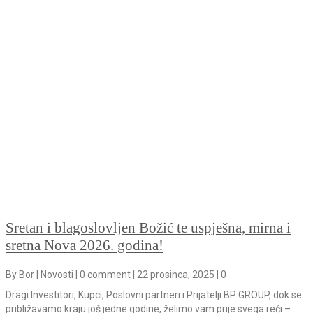
Sretan i blagoslovljen Božić te uspješna, mirna i
sretna Nova 2026. godina!
By
Bor
|
Novosti
|
0 comment
|
22 prosinca, 2025
|
0
Dragi Investitori, Kupci, Poslovni partneri i Prijatelji BP GROUP, dok se
približavamo kraju još jedne godine, želimo vam prije svega reći –