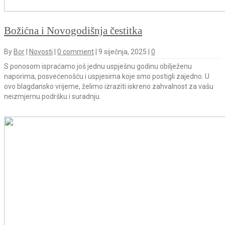
Božićna i Novogodišnja čestitka
By
Bor
|
Novosti
|
0 comment
|
9 siječnja, 2025
|
0
S ponosom ispraćamo još jednu uspješnu godinu obilježenu
naporima, posvećenošću i uspjesima koje smo postigli zajedno. U
ovo blagdansko vrijeme, želimo izraziti iskreno zahvalnost za vašu
neizmjernu podršku i suradnju.