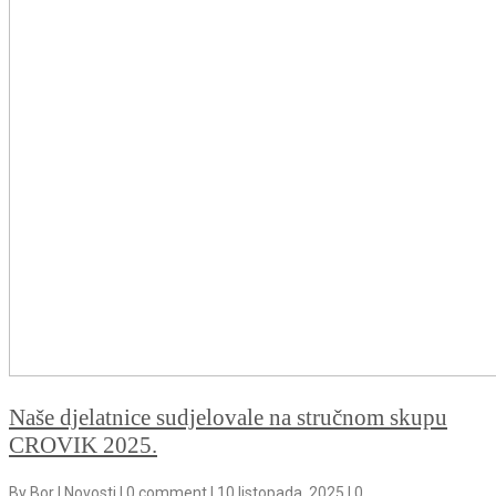
Naše djelatnice sudjelovale na stručnom skupu
CROVIK 2025.
By
Bor
|
Novosti
|
0 comment
|
10 listopada, 2025
|
0