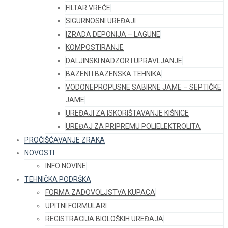
FILTAR VREĆE
SIGURNOSNI UREĐAJI
IZRADA DEPONIJA – LAGUNE
KOMPOSTIRANJE
DALJINSKI NADZOR I UPRAVLJANJE
BAZENI I BAZENSKA TEHNIKA
VODONEPROPUSNE SABIRNE JAME – SEPTIČKE
JAME
UREĐAJI ZA ISKORIŠTAVANJE KIŠNICE
UREĐAJ ZA PRIPREMU POLIELEKTROLITA
PROČIŠĆAVANJE ZRAKA
NOVOSTI
INFO NOVINE
TEHNIČKA PODRŠKA
FORMA ZADOVOLJSTVA KUPACA
UPITNI FORMULARI
REGISTRACIJA BIOLOŠKIH UREĐAJA