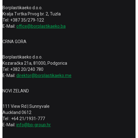
Borplastikaeko d.o.o.
Kralja Tvrtka Prvog br. 2, Tuzla
Tel: +387 35/279-122
E-Mail:
office@borplastikaeko.ba
CRNA GORA
Borplastikaeko d.o.o.
Kozaračka 21a, 81000, Podgorica
Tel: +382 20/240 780
E-Mail:
direktor@borplastikaeko.me
NOVI ZELAND
111 View Rd | Sunnyvale
Auckland 0612
Tel : +64 21/1931-777
E-Mail:
info@bp-group.hr