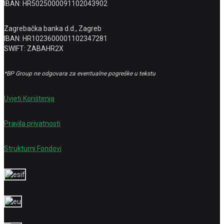
IBAN: HR5025000091102043902
Zagrebačka banka d.d., Zagreb
IBAN: HR1023600001102347281
SWIFT: ZABAHR2X
*BP Group ne odgovara za eventualne pogreške u tekstu
Uvjeti Korištenja
Pravila privatnosti
Strukturni Fondovi