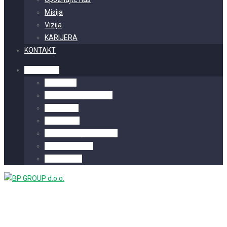
Misija
Vizija
KARIJERA
KONTAKT
Hrvatski
English
Deutsch
(
German
)
Serbian
Bosnian
Magyar
(
Hungarian
)
Montenegro
Albanian