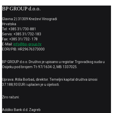
BP GROUP d.o.o.
Glavna 2 | 31309 Kneževi Vinogradi
Hrvatska
Tel: +385 31/730-881
Servis: +385 31/732-183
Fax: +385 31/732- 178
E-Mail:
info@bp-group.hr
EORI/PIB: HR29676373000
BP GROUP d.o.o. Društvo je upisano u registar Trgovačkog suda u
Osijeku pod brojem Tt-97/1634-2, MB 1337025.
Uprava: Atila Borbaš, direktor. Temeljni kapital društva iznosi
37.188,93 EUR i uplaćen je u cijelosti.
Žiro računi:
Addiko Bank d.d. Zagreb