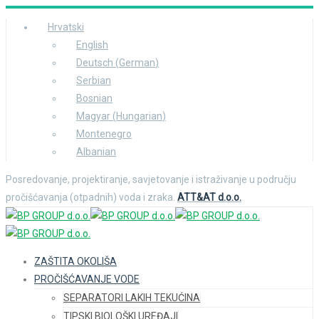
Hrvatski
English
Deutsch
(
German
)
Serbian
Bosnian
Magyar
(
Hungarian
)
Montenegro
Albanian
Posredovanje, projektiranje, savjetovanje i istraživanje u području
pročišćavanja (otpadnih) voda i zraka.
ATT&AT d.o.o.
ZAŠTITA OKOLIŠA
PROČIŠĆAVANJE VODE
SEPARATORI LAKIH TEKUĆINA
TIPSKI BIOLOŠKI UREĐAJI