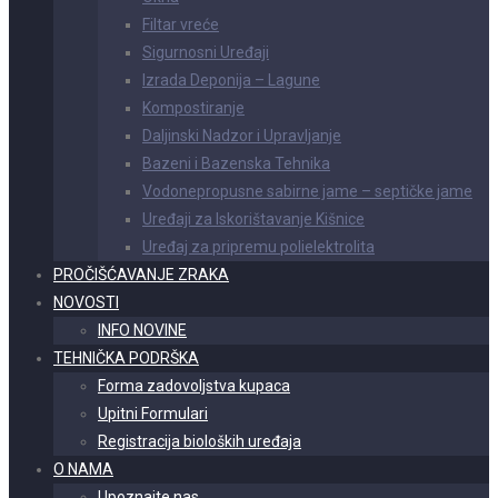
Filtar vreće
Sigurnosni Uređaji
Izrada Deponija – Lagune
Kompostiranje
Daljinski Nadzor i Upravljanje
Bazeni i Bazenska Tehnika
Vodonepropusne sabirne jame – septičke jame
Uređaji za Iskorištavanje Kišnice
Uređaj za pripremu polielektrolita
PROČIŠĆAVANJE ZRAKA
NOVOSTI
INFO NOVINE
TEHNIČKA PODRŠKA
Forma zadovoljstva kupaca
Upitni Formulari
Registracija bioloških uređaja
O NAMA
Upoznajte nas