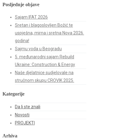
Posljednje objave
Sajam IFAT 2026
Sretan i blagoslovljen Božić te
uspješna, mirna i sretna Nova 2026.
godina!
Sajmu voda u Beogradu
5. međunarodni sajam Rebuild
Ukraine: Construction & Energy
Naše djelatnice sudjelovale na
stručnom skupu CROVIK 2025.
Kategorije
Da li ste znali
Novosti
PROJEKTI
Arhiva