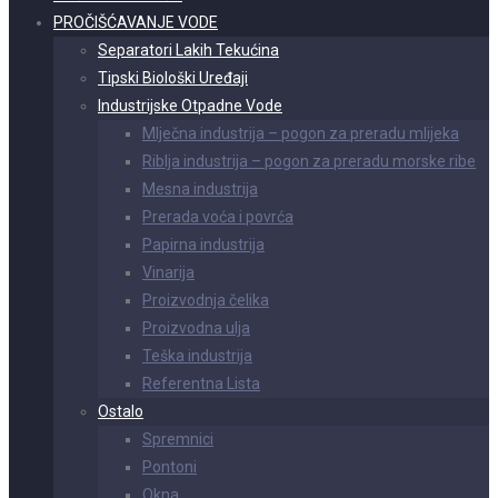
PROČIŠĆAVANJE VODE
Separatori Lakih Tekućina
Tipski Biološki Uređaji
Industrijske Otpadne Vode
Mlječna industrija – pogon za preradu mlijeka
Riblja industrija – pogon za preradu morske ribe
Mesna industrija
Prerada voća i povrća
Papirna industrija
Vinarija
Proizvodnja čelika
Proizvodna ulja
Teška industrija
Referentna Lista
Ostalo
Spremnici
Pontoni
Okna