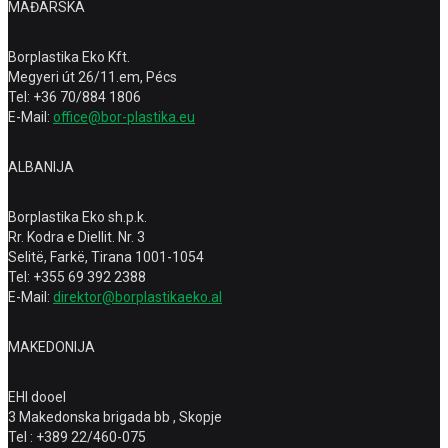
MAĐARSKA
Borplastika Eko Kft.
Megyeri út 26/11.em, Pécs
Tel: +36 70/884 1806
E-Mail:
office@bor-plastika.eu
ALBANIJA
Borplastika Eko sh.p.k.
Rr. Kodra e Diellit. Nr. 3
Selitë, Farkë, Tirana 1001-1054
Tel: +355 69 392 2388
E-Mail:
direktor@borplastikaeko.al
MAKEDONIJA
EHI dooel
3 Makedonska brigada bb , Skopje
Tel : +389 22/460-075