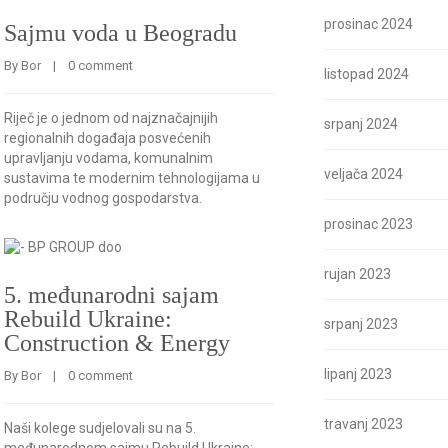
prosinac 2024
Sajmu voda u Beogradu
By 
Bor
    |    
0 comment
listopad 2024
Riječ je o jednom od najznačajnijih
srpanj 2024
regionalnih događaja posvećenih
upravljanju vodama, komunalnim
veljača 2024
sustavima te modernim tehnologijama u
području vodnog gospodarstva.
prosinac 2023
rujan 2023
5. međunarodni sajam
Rebuild Ukraine:
srpanj 2023
Construction & Energy
lipanj 2023
By 
Bor
    |    
0 comment
travanj 2023
Naši kolege sudjelovali su na 5.