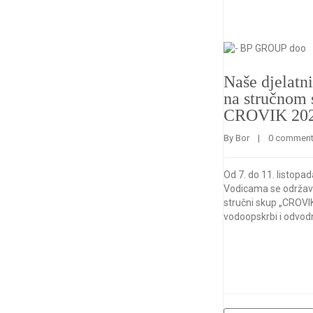
Naše djelatn
na stručnom
CROVIK 202
By 
Bor
    |    
0 commen
Od 7. do 11. listopa
Vodicama se održava 
stručni skup „CROVIK
vodoopskrbi i odvodn