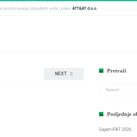
čju pročišćavanja (otpadnih) voda i zraka.
ATT&AT d.o.o.
Home
Novosti
Međ
Pretraži
NEXT
Posljednje o
Sajam IFAT 2026