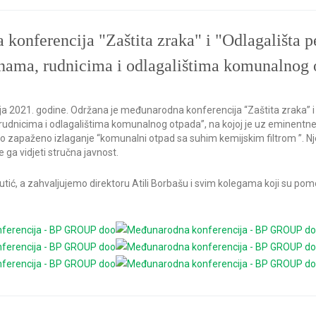
onferencija "Zaštita zraka" i "Odlagališta pe
nama, rudnicima i odlagalištima komunalnog 
nja 2021. godine. Održana je međunarodna konferencija “Zaštita zraka” i “
dnicima i odlagalištima komunalnog otpada”, na kojoj je uz eminentne s
lo zapaženo izlaganje “komunalni otpad sa suhim kemijskim filtrom ”. Nje
e ga vidjeti stručna javnost.
utić, a zahvaljujemo direktoru Atili Borbašu i svim kolegama koji su pomo