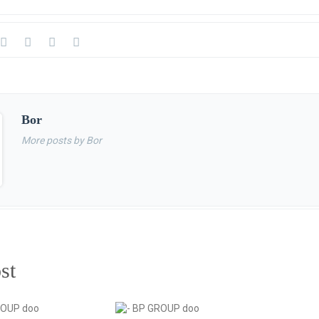
Bor
More posts by Bor
st