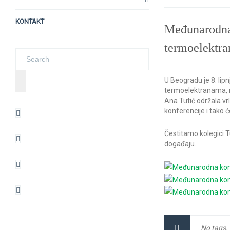
KONTAKT
Međunarodna k
termoelektra
U Beogradu je 8. lip
termoelektranama, ru
Ana Tutić održala vr
konferencije i tako ć
Čestitamo kolegici T
događaju.
No tags.