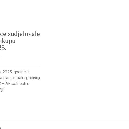
ice sudjelovale
 skupu
5.
t
da 2025. godine u
tradicionalni godišnji
 – Aktualnosti u
ji“