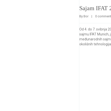
Sajam IFAT 
By 
Bor
    |    
0 commen
Od 4. do 7. svibnja 
sajmu IFAT Munich, 
međunarodnih sajmo
okolišnih tehnologija