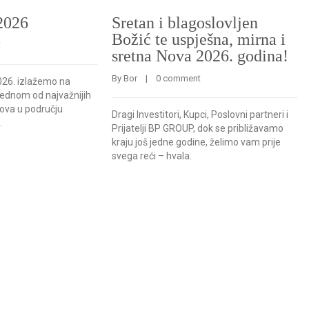
2026
Sretan i blagoslovljen
Božić te uspješna, mirna i
t
sretna Nova 2026. godina!
By 
Bor
    |    
0 comment
2026. izlažemo na
jednom od najvažnijih
va u području
Dragi Investitori, Kupci, Poslovni partneri i
.
Prijatelji BP GROUP, dok se približavamo
kraju još jedne godine, želimo vam prije
svega reći – hvala.