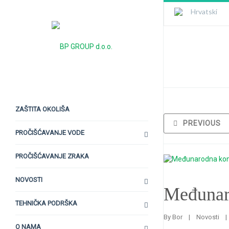
Hrvatski
Međunarodna
ZAŠTITA OKOLIŠA
PREVIOUS
PROČIŠĆAVANJE VODE
PROČIŠĆAVANJE ZRAKA
NOVOSTI
Međunar
TEHNIČKA PODRŠKA
By 
Bor
|
Novosti
|
O NAMA