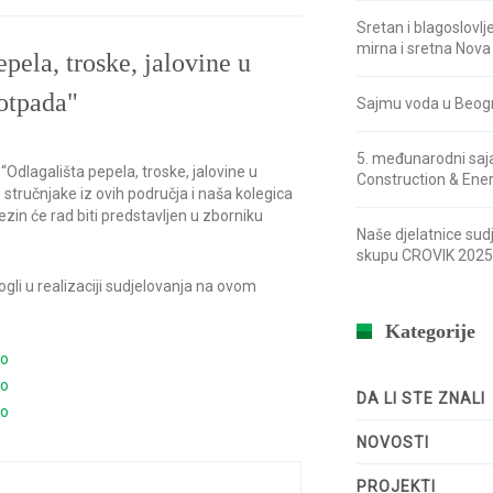
Sretan i blagoslovlj
mirna i sretna Nova
pela, troske, jalovine u
otpada"
Sajmu voda u Beog
5. međunarodni saj
Odlagališta pepela, troske, jalovine u
Construction & Ene
tručnjake iz ovih područja i naša kolegica
zin će rad biti predstavljen u zborniku
Naše djelatnice sud
skupu CROVIK 2025
gli u realizaciji sudjelovanja na ovom
Kategorije
DA LI STE ZNALI
NOVOSTI
PROJEKTI