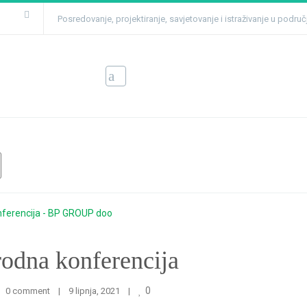
Posredovanje, projektiranje, savjetovanje i istraživanje u podru
 konferencija
odna konferencija
0
0 comment
|
9 lipnja, 2021    
|