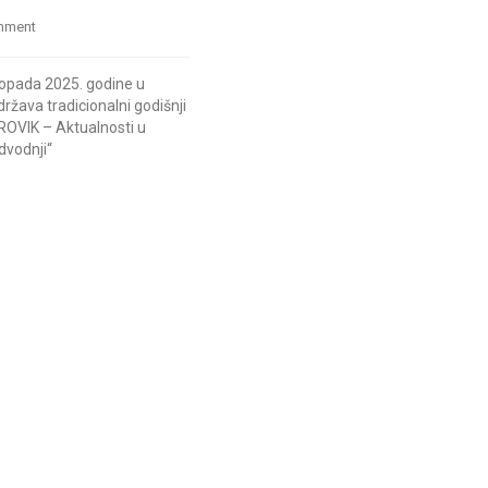
mment
stopada 2025. godine u
žava tradicionalni godišnji
ROVIK – Aktualnosti u
dvodnji“