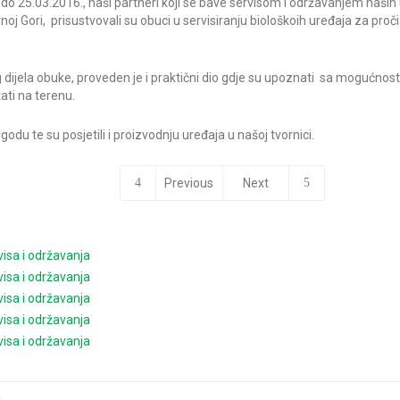
do 25.03.2016., naši partneri koji se bave servisom i održavanjem naših ur
rnoj Gori, prisustvovali su obuci u servisiranju biološkoih uređaja za pro
 dijela obuke, proveden je i praktični dio gdje su upoznati sa mogućnos
ati na terenu.
prigodu te su posjetili i proizvodnju uređaja u našoj tvornici.
Previous
Next