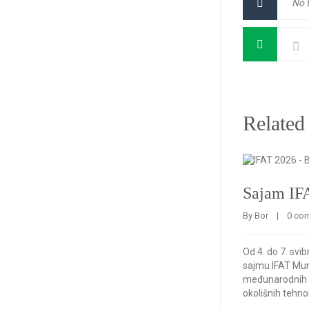
No 
Related
Sajam IF
By 
Bor
    |    
0 co
Od 4. do 7. svi
sajmu IFAT Mun
međunarodnih 
okolišnih tehnol