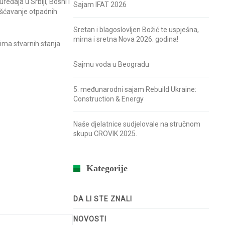
eđaja u Srbiji, Bosni i
Sajam IFAT 2026
čišćavanje otpadnih
Sretan i blagoslovljen Božić te uspješna,
mirna i sretna Nova 2026. godina!
tima stvarnih stanja
Sajmu voda u Beogradu
5. međunarodni sajam Rebuild Ukraine:
Construction & Energy
Naše djelatnice sudjelovale na stručnom
skupu CROVIK 2025.
Kategorije
DA LI STE ZNALI
NOVOSTI