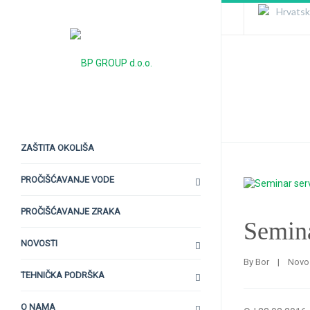
Hrvatsk
English
Deutsc
Serbian
Seminar S
Bosnia
Uređaja
Magyar
Monten
Albania
ZAŠTITA OKOLIŠA
PROČIŠĆAVANJE VODE
PROČIŠĆAVANJE ZRAKA
Semina
NOVOSTI
By 
Bor
|
Novo
TEHNIČKA PODRŠKA
O NAMA