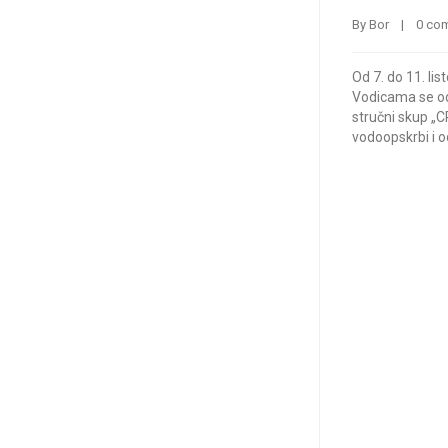
By 
Bor
    |    
0 co
Od 7. do 11. li
Vodicama se odr
stručni skup „C
vodoopskrbi i o