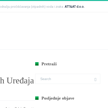
 području pročišćavanja (otpadnih) voda i zraka.
ATT&AT d.o.o.
me
Novosti
Seminar Servis i Održavanje Bioloških Uređaja
Pretraži
ih Uređaja
Posljednje objave