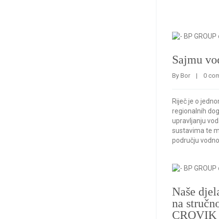
Sajmu vo
By 
Bor
    |    
0 co
Riječ je o jedn
regionalnih do
upravljanju v
sustavima te 
području vodno
Naše djel
na struč
CROVIK 