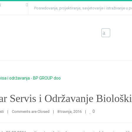
i
Posredovanje, projektiranje, savjetovanje i istraživanje u
h
(
German
)
ervis i Održavanje Bioloških
n
Ho
(
Hungarian
)
egro
n
r Servis i Održavanje Biološk
0
sti
|
Comments are Closed
|
8 travnja, 2016    
|