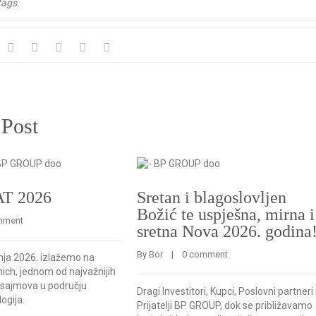
tags.
 Post
AT 2026
Sretan i blagoslovljen
Božić te uspješna, mirna i
mment
sretna Nova 2026. godina
By 
Bor
    |    
0 comment
bnja 2026. izlažemo na
ich, jednom od najvažnijih
sajmova u području
Dragi Investitori, Kupci, Poslovni partneri 
ogija.
Prijatelji BP GROUP, dok se približavamo