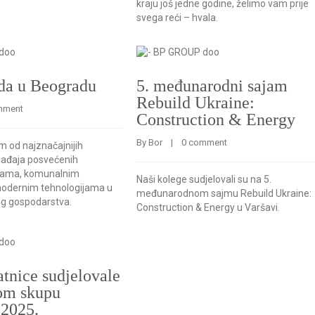
kraju još jedne godine, želimo vam prije
svega reći – hvala.
da u Beogradu
5. međunarodni sajam
Rebuild Ukraine:
mment
Construction & Energy
By 
Bor
    |    
0 comment
om od najznačajnijih
gađaja posvećenih
odama, komunalnim
Naši kolege sudjelovali su na 5.
modernim tehnologijama u
međunarodnom sajmu Rebuild Ukraine:
g gospodarstva.
Construction & Energy u Varšavi.
atnice sudjelovale
nom skupu
2025.