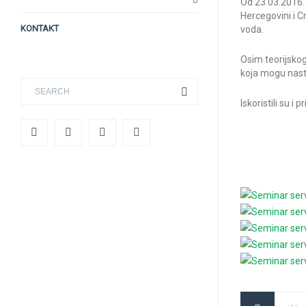
Od 23.03.2016. 
Hercegovini i C
KONTAKT
voda.
Osim teorijskog
koja mogu nast
Iskoristili su i 