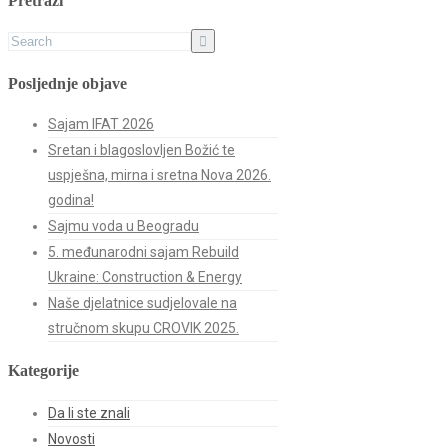
Pretraži
Posljednje objave
Sajam IFAT 2026
Sretan i blagoslovljen Božić te
uspješna, mirna i sretna Nova 2026.
godina!
Sajmu voda u Beogradu
5. međunarodni sajam Rebuild
Ukraine: Construction & Energy
Naše djelatnice sudjelovale na
stručnom skupu CROVIK 2025.
Kategorije
Da li ste znali
Novosti