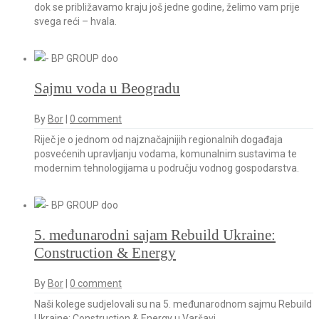
dok se približavamo kraju još jedne godine, želimo vam prije
svega reći – hvala.
Sajmu voda u Beogradu
By
Bor
|
0 comment
Riječ je o jednom od najznačajnijih regionalnih događaja
posvećenih upravljanju vodama, komunalnim sustavima te
modernim tehnologijama u području vodnog gospodarstva.
5. međunarodni sajam Rebuild Ukraine:
Construction & Energy
By
Bor
|
0 comment
Naši kolege sudjelovali su na 5. međunarodnom sajmu Rebuild
Ukraine: Construction & Energy u Varšavi.