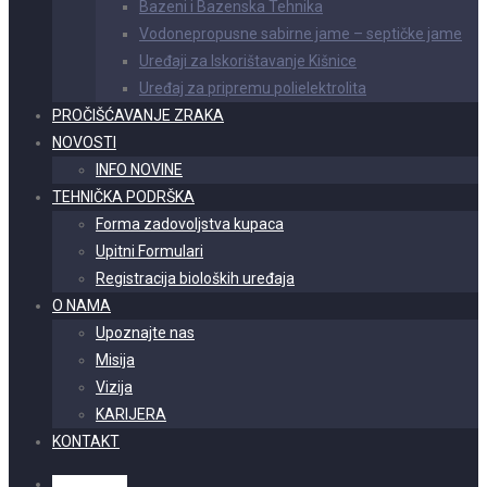
Bazeni i Bazenska Tehnika
Vodonepropusne sabirne jame – septičke jame
Uređaji za Iskorištavanje Kišnice
Uređaj za pripremu polielektrolita
PROČIŠĆAVANJE ZRAKA
NOVOSTI
INFO NOVINE
TEHNIČKA PODRŠKA
Forma zadovoljstva kupaca
Upitni Formulari
Registracija bioloških uređaja
O NAMA
Upoznajte nas
Misija
Vizija
KARIJERA
KONTAKT
Hrvatski