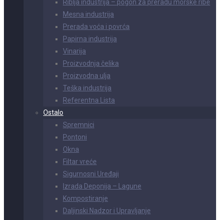
Riblja industrija – pogon za preradu morske ribe
Mesna industrija
Prerada voća i povrća
Papirna industrija
Vinarija
Proizvodnja čelika
Proizvodna ulja
Teška industrija
Referentna Lista
Ostalo
Spremnici
Pontoni
Okna
Filtar vreće
Sigurnosni Uređaji
Izrada Deponija – Lagune
Kompostiranje
Daljinski Nadzor i Upravljanje