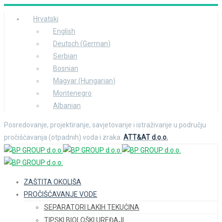
Hrvatski
English
Deutsch
(
German
)
Serbian
Bosnian
Magyar
(
Hungarian
)
Montenegro
Albanian
Posredovanje, projektiranje, savjetovanje i istraživanje u području
pročišćavanja (otpadnih) voda i zraka.
ATT&AT d.o.o.
ZAŠTITA OKOLIŠA
PROČIŠĆAVANJE VODE
SEPARATORI LAKIH TEKUĆINA
TIPSKI BIOLOŠKI UREĐAJI