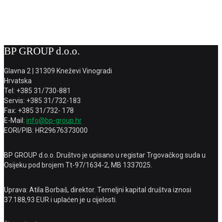
BP GROUP d.o.o.
Glavna 2 | 31309 Kneževi Vinogradi
Hrvatska
Tel: +385 31/730-881
Servis: +385 31/732-183
Fax: +385 31/732- 178
E-Mail:
info@bp-group.hr
EORI/PIB: HR29676373000
BP GROUP d.o.o. Društvo je upisano u registar Trgovačkog suda u
Osijeku pod brojem Tt-97/1634-2, MB 1337025.
Uprava: Atila Borbaš, direktor. Temeljni kapital društva iznosi
37.188,93 EUR i uplaćen je u cijelosti.