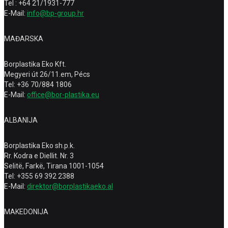
Tel : +64 21/1931-777
E-Mail:
info@bp-group.hr
MAĐARSKA
Borplastika Eko Kft.
Megyeri út 26/11.em, Pécs
Tel: +36 70/884 1806
E-Mail:
office@bor-plastika.eu
ALBANIJA
Borplastika Eko sh.p.k.
Rr. Kodra e Diellit. Nr. 3
Selitë, Farkë, Tirana 1001-1054
Tel: +355 69 392 2388
E-Mail:
direktor@borplastikaeko.al
MAKEDONIJA