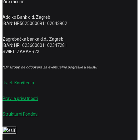
Žiro računi:
Addiko Bank d.d. Zagreb
IBAN: HR5025000091102043902
Zagrebačka banka d.d., Zagreb
IBAN: HR1023600001102347281
SWIFT: ZABAHR2X
*BP Group ne odgovara za eventualne pogreške u tekstu
Uvjeti Korištenja
Pravila privatnosti
Strukturni Fondovi