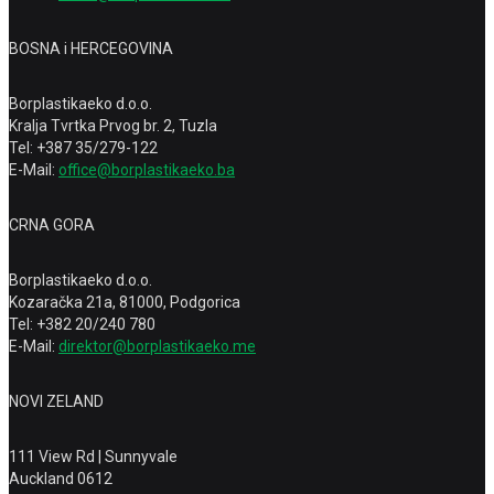
BOSNA i HERCEGOVINA
Borplastikaeko d.o.o.
Kralja Tvrtka Prvog br. 2, Tuzla
Tel: +387 35/279-122
E-Mail:
office@borplastikaeko.ba
CRNA GORA
Borplastikaeko d.o.o.
Kozaračka 21a, 81000, Podgorica
Tel: +382 20/240 780
E-Mail:
direktor@borplastikaeko.me
NOVI ZELAND
111 View Rd | Sunnyvale
Auckland 0612