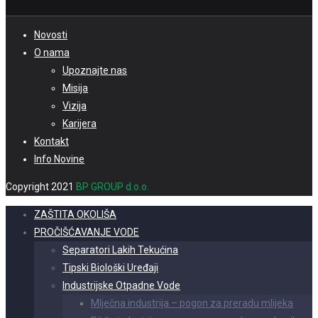
Novosti
O nama
Upoznajte nas
Misija
Vizija
Karijera
Kontakt
Info Novine
Copyright 2021
BP GROUP d.o.o.
ZAŠTITA OKOLIŠA
PROČIŠĆAVANJE VODE
Separatori Lakih Tekućina
Tipski Biološki Uređaji
Industrijske Otpadne Vode
Mlječna industrija – pogon za preradu mlijeka