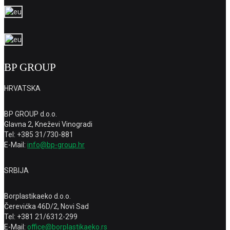
BP GROUP
HRVATSKA
BP GROUP d.o.o.
Glavna 2, Kneževi Vinogradi
Tel: +385 31/730-881
E-Mail:
info@bp-group.hr
SRBIJA
Borplastikaeko d.o.o.
Čerevićka 46D/2, Novi Sad
Tel: +381 21/6312-299
E-Mail:
office@borplastikaeko.rs