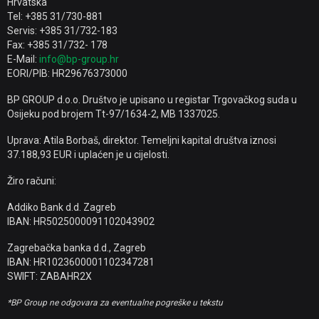
Hrvatska
Tel: +385 31/730-881
Servis: +385 31/732-183
Fax: +385 31/732- 178
E-Mail:
info@bp-group.hr
EORI/PIB: HR29676373000
BP GROUP d.o.o. Društvo je upisano u registar Trgovačkog suda u
Osijeku pod brojem Tt-97/1634-2, MB 1337025.
Uprava: Atila Borbaš, direktor. Temeljni kapital društva iznosi
37.188,93 EUR i uplaćen je u cijelosti.
Žiro računi:
Addiko Bank d.d. Zagreb
IBAN: HR5025000091102043902
Zagrebačka banka d.d., Zagreb
IBAN: HR1023600001102347281
SWIFT: ZABAHR2X
*BP Group ne odgovara za eventualne pogreške u tekstu