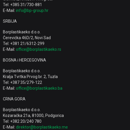
Tel: +385 31/730-881
E-Mail:
info@bp-group.hr
SRBIJA
Borplastikaeko d.o.o.
Čerevićka 46D/2, Novi Sad
Tel: +381 21/6312-299
E-Mail:
office@borplastikaeko.rs
BOSNA i HERCEGOVINA
Borplastikaeko d.o.o.
Kralja Tvrtka Prvog br. 2, Tuzla
Tel: +387 35/279-122
E-Mail:
office@borplastikaeko.ba
CRNA GORA
Borplastikaeko d.o.o.
Kozaračka 21a, 81000, Podgorica
Tel: +382 20/240 780
E-Mail:
direktor@borplastikaeko.me