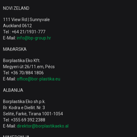
NOVI ZELAND
111 View Rd | Sunnyvale
Auckland 0612
Tel : +64 21/1931-777
E-Mail:
info@bp-group.hr
MAĐARSKA
Borplastika Eko Kft.
Megyeri út 26/11.em, Pécs
Tel: +36 70/884 1806
E-Mail:
office@bor-plastika.eu
ALBANIJA
Borplastika Eko sh.p.k.
Rr. Kodra e Diellit. Nr. 3
Selitë, Farkë, Tirana 1001-1054
Tel: +355 69 392 2388
E-Mail:
direktor@borplastikaeko.al