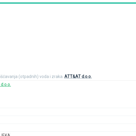
čišćavanja (otpadnih) voda i zraka.
ATT&AT d.o.o.
IJEKA