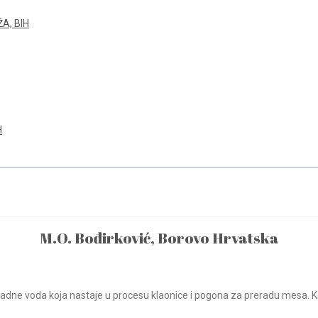
A, BIH
H
M.O. Bođirković, Borovo Hrvatska
padne voda koja nastaje u procesu klaonice i pogona za preradu mesa. K