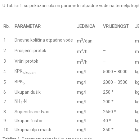
U Tablici 1. su prikazani ulazni parametri otpadne vode na temelju koji
Rb.
PARAMETAR
JEDINICA
VRIJEDNOST
J
3
1
Dnevna količina otpadne vode
–
m
/dan
m
3
2
Prosječni protok
–
m
/h
m
3
3
Vršni protok
–
m
/h
m
KPK
4
mg/l
5000 – 8000
k
ukupan
BPK
5
mg/l
2000 – 3500
k
5
6
Ukupan dušik
mg/l
250 *
k
NH
-N
7
mg/l
200 *
k
4
8
Supendirane tvari
mg/l
2650 *
k
9
Ukupan fosfor
mg/l
40 *
k
10
Ukupna ulja i masti
mg/l
350 *
k