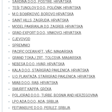
SARDINA D.O.O., POSTIRE, HRVATSKA
TEŠI-TUNOLOV D.O.O., POLIČNIK, HRVATSKA
M.O. BOĐIRKOVIĆ, BOROVO HRVATSKA
SAINT HILLS, ZAGRUDA, HRVATSKA
MODEL PAKIRANJA D.D, ZAGREB, HRVATSKA
GRAD-EXPORT D.O.O., VINKOVCI, HRVATSKA
CJEVOVOD
SPREMNICI
PACIFIC OCEAN KFT., VÁC, MAĐARSKA
GRAND TOKAJ ZRT., TOLCSVA, MAĐARSKA
NEBESA D.O.O., HVAR, HRVATSKA
KALA D.O.O., STARIGRAD PAKLENICA, HRVATSKA
U.O. PLANTAŽA, STARIGRAD PAKLENICA, HRVATSKA
MIAB D.O.O., RAB, HRVATSKA
SMURFIT KAPPA, GRČKA
POLJORAD D.O.O., TURBE, BOSNIA AND HERZEGOVINA
LPO ADA D.O.O., ADA, SRBIJA
FEITIANSUYE D.O.O., PERLEZ, SRBIJA