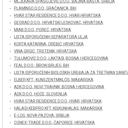
MLJEKARA SPASOJEVIĆ D.O.O., BAJINA BAŠTA, SRBIJA
PLAMINGO D.O.O., GRAČANICA, BIH
HVAR STAR RESIDENCE D.O.O., HVAR,HRVATSKA
GEORAD D.O.O., HRVATSKI LESKOVAC, HRVATSKA
MIAB D.O.O., POREČ, HRVATSKA
LISTA ISPORUČENIH SEPARATORA ULJA
KORTA KATARINA, OREBIĆ, HRVATSKA
VINA GRGIĆ, TRSTENIK, HRVATSKA
TULUMOVIĆ D.O.O., LAKTAŠI, BOSNA I HERCEGOVINA
FEAL D.O.O., ŠIROKI BRIJEG, BIH
LISTA ISPORUČENIH BIOLOŠKIH UREĐAJA ZA TRETMAN SANI
ELBER KFT., KUNSZENTMIKLÓS, MAĐARSKA
ADK D.O.O., NOVI TRAVNIK, BOSNA I HERCEGOVINA
ADK D.O.O., HOČE, SLOVENIJA
HVAR STAR RESIDENCE D.O.O., HVAR, HRVATSKA
HALASI KEBPRO KFT, KISKUNHALAS, MAĐARSKA
E-LOG, NOVA PAZOVA, SRBIJA
CONEX-TRADE D.O.O., ČAPORICE, HRVATSKA