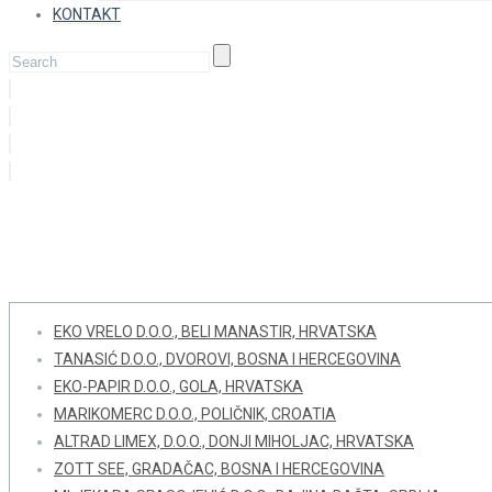
KONTAKT
M.O. Bođirković, Borovo Hrvatska
EKO VRELO D.O.O., BELI MANASTIR, HRVATSKA
TANASIĆ D.O.O., DVOROVI, BOSNA I HERCEGOVINA
EKO-PAPIR D.O.O., GOLA, HRVATSKA
MARIKOMERC D.O.O., POLIČNIK, CROATIA
ALTRAD LIMEX, D.O.O., DONJI MIHOLJAC, HRVATSKA
ZOTT SEE, GRADAČAC, BOSNA I HERCEGOVINA