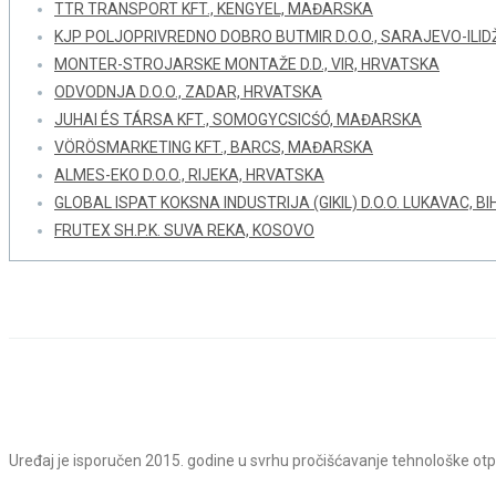
TTR TRANSPORT KFT., KENGYEL, MAĐARSKA
KJP POLJOPRIVREDNO DOBRO BUTMIR D.O.O., SARAJEVO-ILIDŽ
MONTER-STROJARSKE MONTAŽE D.D., VIR, HRVATSKA
ODVODNJA D.O.O., ZADAR, HRVATSKA
JUHAI ÉS TÁRSA KFT., SOMOGYCSICŚÓ, MAĐARSKA
VÖRÖSMARKETING KFT., BARCS, MAĐARSKA
ALMES-EKO D.O.O., RIJEKA, HRVATSKA
GLOBAL ISPAT KOKSNA INDUSTRIJA (GIKIL) D.O.O. LUKAVAC, BI
FRUTEX SH.P.K. SUVA REKA, KOSOVO
Home
REFERENT LISTA
M.O. Bođirković, Borovo Hrvatska
Uređaj je isporučen 2015. godine u svrhu pročišćavanje tehnološke ot