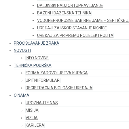
DALJINSKI NADZOR I UPRAVLJANJE
BAZENI I BAZENSKA TEHNIKA
VODONEPROPUSNE SABIRNE JAME – SEPTIČKE 
UREĐAJI ZA ISKORIŠTAVANJE KIŠNICE
UREĐAJ ZA PRIPREMU POLIELEKTROLITA
PROČIŠĆAVANJE ZRAKA
NOVOSTI
INFO NOVINE
TEHNIČKA PODRŠKA
FORMA ZADOVOLJSTVA KUPACA
UPITNI FORMULARI
REGISTRACIJA BIOLOŠKIH UREĐAJA
O NAMA
UPOZNAJTE NAS
MISIJA
VIZIJA
KARIJERA