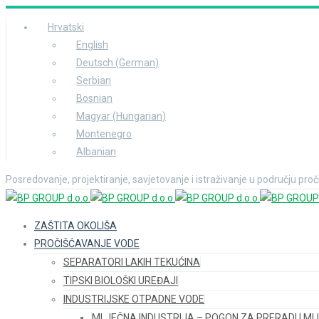
Hrvatski
English
Deutsch
(
German
)
Serbian
Bosnian
Magyar
(
Hungarian
)
Montenegro
Albanian
Posredovanje, projektiranje, savjetovanje i istraživanje u području pro
ZAŠTITA OKOLIŠA
PROČIŠĆAVANJE VODE
SEPARATORI LAKIH TEKUĆINA
TIPSKI BIOLOŠKI UREĐAJI
INDUSTRIJSKE OTPADNE VODE
MLJEČNA INDUSTRIJA – POGON ZA PRERADU ML