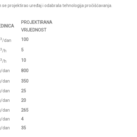
h se projektirao uređaj i odabrala tehnologija pročišćavanja.
PROJEKTIRANA
EDINICA
VRIJEDNOST
3
100
/dan
3
5
/h
3
10
/h
g/dan
800
g/dan
350
g/dan
25
g/dan
20
g/dan
265
g/dan
4
g/dan
35