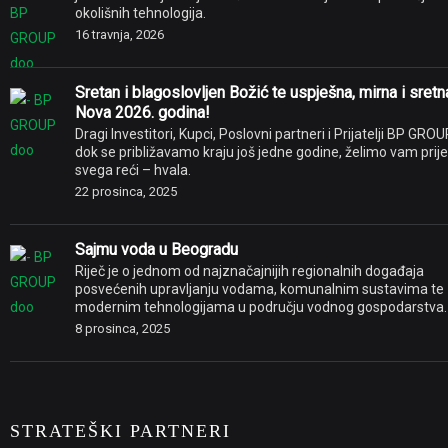
okolišnih tehnologija.
16 travnja, 2026
Sretan i blagoslovljen Božić te uspješna, mirna i sretn
Nova 2026. godina!
Dragi Investitori, Kupci, Poslovni partneri i Prijatelji BP GROU
dok se približavamo kraju još jedne godine, želimo vam prije
svega reći – hvala.
22 prosinca, 2025
Sajmu voda u Beogradu
Riječ je o jednom od najznačajnijih regionalnih događaja
posvećenih upravljanju vodama, komunalnim sustavima te
modernim tehnologijama u području vodnog gospodarstva.
8 prosinca, 2025
STRATEŠKI PARTNERI