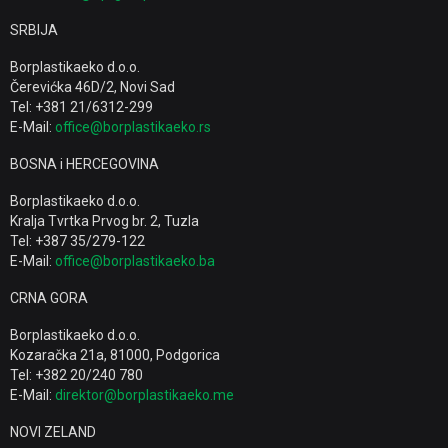
SRBIJA
Borplastikaeko d.o.o.
Čerevićka 46D/2, Novi Sad
Tel: +381 21/6312-299
E-Mail:
office@borplastikaeko.rs
BOSNA i HERCEGOVINA
Borplastikaeko d.o.o.
Kralja Tvrtka Prvog br. 2, Tuzla
Tel: +387 35/279-122
E-Mail:
office@borplastikaeko.ba
CRNA GORA
Borplastikaeko d.o.o.
Kozaračka 21a, 81000, Podgorica
Tel: +382 20/240 780
E-Mail:
direktor@borplastikaeko.me
NOVI ZELAND