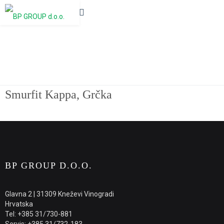
Smurfit Kappa, Grčka
Smurfit Kappa, Grčka
BP GROUP D.O.O.
Glavna 2 | 31309 Kneževi Vinogradi
Hrvatska
Tel: +385 31/730-881