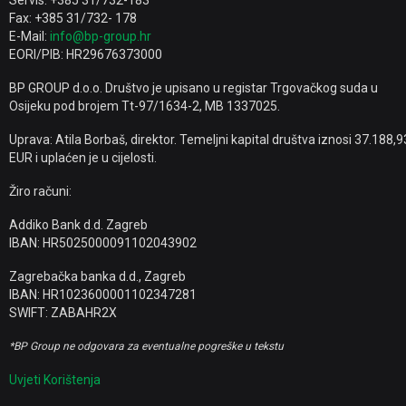
Servis: +385 31/732-183
Fax: +385 31/732- 178
E-Mail:
info@bp-group.hr
EORI/PIB: HR29676373000
BP GROUP d.o.o. Društvo je upisano u registar Trgovačkog suda u
Osijeku pod brojem Tt-97/1634-2, MB 1337025.
Uprava: Atila Borbaš, direktor. Temeljni kapital društva iznosi 37.188,9
EUR i uplaćen je u cijelosti.
Žiro računi:
Addiko Bank d.d. Zagreb
IBAN: HR5025000091102043902
Zagrebačka banka d.d., Zagreb
IBAN: HR1023600001102347281
SWIFT: ZABAHR2X
*BP Group ne odgovara za eventualne pogreške u tekstu
Uvjeti Korištenja