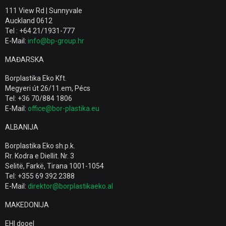
111 View Rd | Sunnyvale
Auckland 0612
Tel : +64 21/1931-777
E-Mail:
info@bp-group.hr
MAĐARSKA
Borplastika Eko Kft.
Megyeri út 26/11.em, Pécs
Tel: +36 70/884 1806
E-Mail:
office@bor-plastika.eu
ALBANIJA
Borplastika Eko sh.p.k.
Rr. Kodra e Diellit. Nr. 3
Selitë, Farkë, Tirana 1001-1054
Tel: +355 69 392 2388
E-Mail:
direktor@borplastikaeko.al
MAKEDONIJA
EHI dooel